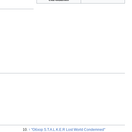
↑
"Обзор S.T.A.L.K.E.R Lost World Condemned"