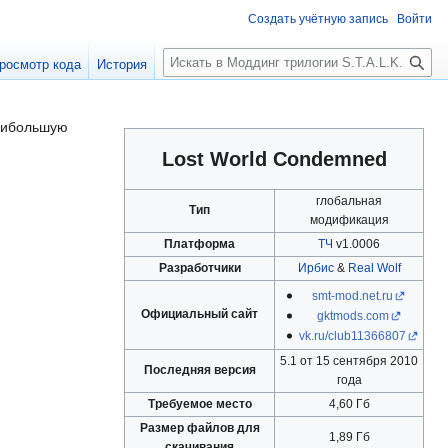
Создать учётную запись
Войти
П
росмотр кода
История
о
и
с
аибольшую
к
Lost World Condemned
глобальная
Тип
модификация
Платформа
ТЧ
v1.0006
Разработчики
Ирбис
&
Real Wolf
smt-mod.net.ru
Официальный сайт
gktmods.com
vk.ru/club11366807
5.1 от 15 сентября 2010
Последняя версия
года
Требуемое место
4,60 Гб
Размер файлов для
1,89 Гб
скачивания