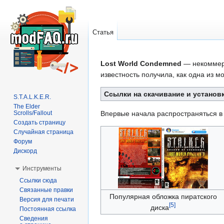
Статья
Перейти
Перейти
Lost World Condemned
— некоммер
к
к
известность получила, как одна из м
навигации
поиску
Ссылки на скачивание и установ
S.T.A.L.K.E.R.
The Elder
Scrolls/Fallout
Впервые начала распространяться в
Создать страницу
Случайная страница
Форум
Дискорд
Инструменты
Ссылки сюда
Связанные правки
Популярная обложка пиратского
Версия для печати
[
5
]
диска
Постоянная ссылка
Сведения