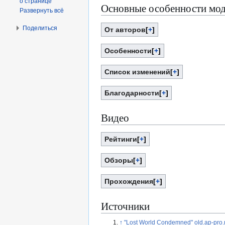
о странице
Основные особенности мо
Развернуть всё
Поделиться
От авторов
+
Особенности
+
Список изменений
+
Благодарности
+
Видео
Рейтинги
+
Обзоры
+
Прохождения
+
Источники
↑
"Lost World Condemned" old.ap-pro.