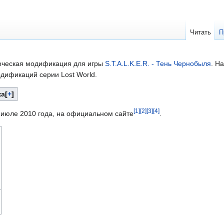
Читать
П
ческая модификация для игры
S.T.A.L.K.E.R. - Тень Чернобыля
. Н
одификаций серии Lost World.
ка
+
[
1
]
[
2
]
[
3
]
[
4
]
 июле 2010 года, на официальном сайте
.