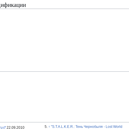
дификации
↑
"S.T.A.L.K.E.R.: Тень Чернобыля - Lost World
ru
22.09.2010