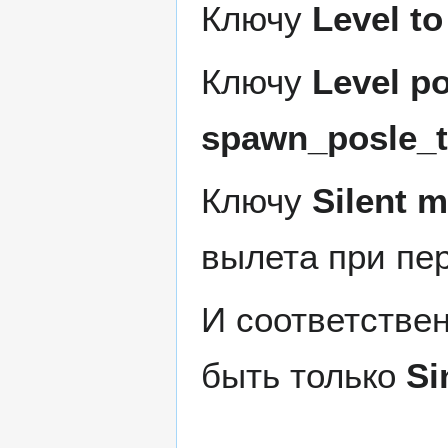
Ключу
Level t
Ключу
Level po
spawn_posle_t
Ключу
Silent 
вылета при пе
И соответстве
быть только
Si