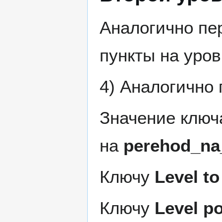
Аналогично пе
пункты на уро
4) Аналогично 
Значение клю
на
perehod_na_
Ключу
Level t
Ключу
Level po