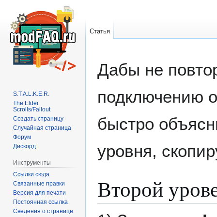
Статья
Дабы не повто
Перейти
Перейти
к
к
навигации
поиску
подключению о
S.T.A.L.K.E.R.
The Elder
Scrolls/Fallout
быстро объясни
Создать страницу
Случайная страница
Форум
уровня, скопи
Дискорд
Инструменты
Ссылки сюда
Второй уров
Связанные правки
Версия для печати
Постоянная ссылка
Сведения о странице