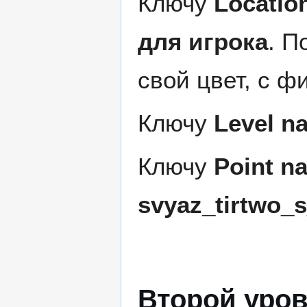
Ключу
Locatio
для игрока
. П
свой цвет, с ф
Ключу
Level n
Ключу
Point n
svyaz_tirtwo_s
Второй уро