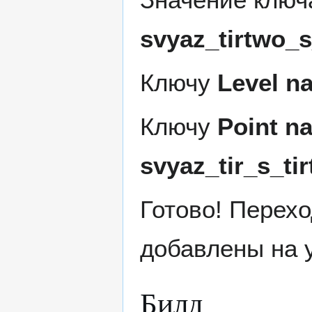
svyaz_tirtwo_s
Ключу
Level n
Ключу
Point n
svyaz_tir_s_ti
Готово! Перехо
добавлены на 
Билд