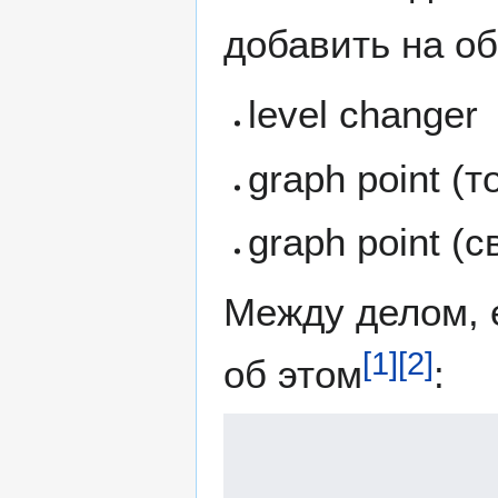
добавить на об
level changer
graph point (
graph point (
Между делом, 
[
1
]
[
2
]
об этом
: