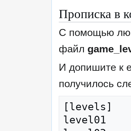
Прописка в 
С помощью лю
файл
game_lev
И допишите к 
получилось сл
[levels]

level01
