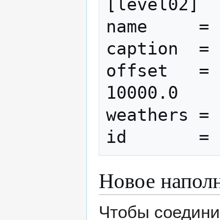
[level02]

name     = 
caption  = 
offset   = 1
10000.0

weathers = 
id       = 
Новое напол
Чтобы соедини