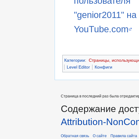
пользователя
"genior2011" на
YouTube.com
Категории
:
Страницы, использующие
Level Editor
Конфиги
Страница в последний раз была отредактир
Содержание дост
Attribution-NonCo
Обратная связь
О сайте
Правила сайта