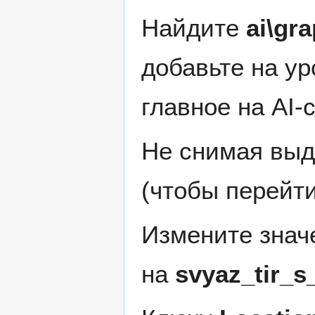
Найдите
ai\gr
добавьте на у
главное на AI-с
Не снимая выд
(чтобы перейт
Измените знач
на
svyaz_tir_s