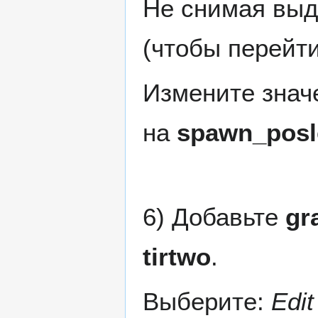
Не снимая выд
(чтобы перейт
Измените знач
на
spawn_posl
6) Добавьте
gr
tirtwo
.
Выберите:
Edi