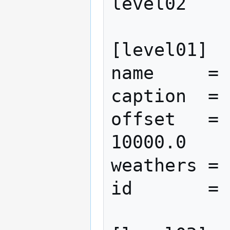
level02

[level01]

name     = 
caption  = 
offset   = 1
10000.0

weathers = 
id       = 