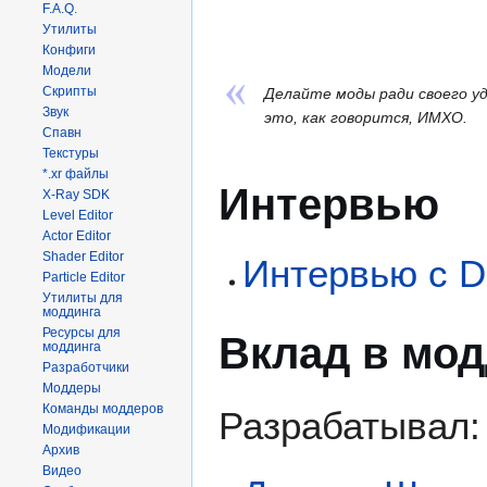
F.A.Q.
Утилиты
Конфиги
Модели
Скрипты
Делайте моды ради своего уд
Звук
это, как говорится, ИМХО.
Спавн
Текстуры
*.xr файлы
Интервью
X-Ray SDK
Level Editor
Actor Editor
Shader Editor
Интервью с D
Particle Editor
Утилиты для
моддинга
Ресурсы для
Вклад в мод
моддинга
Разработчики
Моддеры
Команды моддеров
Разрабатывал:
Модификации
Архив
Видео