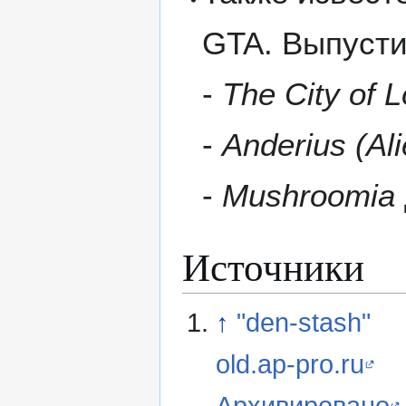
GTA. Выпуст
-
The City of 
-
Anderius (Ali
-
Mushroomia
Источники
↑
"den-stash"
old.ap-pro.ru