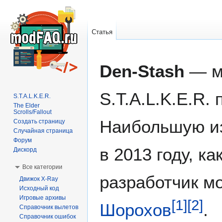
Статья
Перейти
Перейти
Den-Stash
— м
к
к
навигации
поиску
S.T.A.L.K.E.R. 
S.T.A.L.K.E.R.
The Elder
Scrolls/Fallout
Наибольшую из
Создать страницу
Случайная страница
Форум
в 2013 году, ка
Дискорд
Все категории
разработчик 
Движок X-Ray
Исходный код
Игровые архивы
[
1
]
[
2
]
Шорохов
.
Справочник вылетов
Справочник ошибок