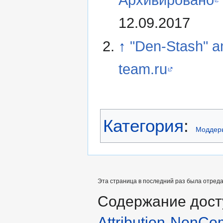
Архивировано
12.09.2017
↑
"Den-Stash" 
team.ru
Категория
:
Моддер
Эта страница в последний раз была отредак
Содержание дост
Attribution-NonCo