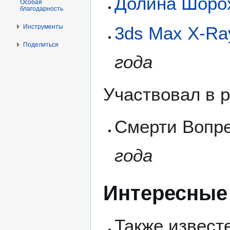
Долина Шоро
Особая
благодарность
Инструменты
3ds Max X-Ray
Поделиться
года
Участвовал в р
Смерти Вопре
года
Интересные
Также извест