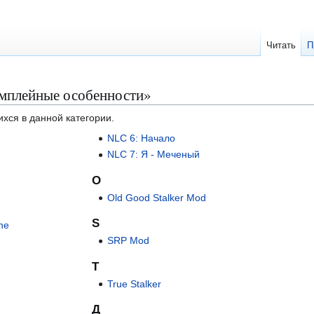
Читать
П
ймплейные особенности»
ихся в данной категории.
NLC 6: Начало
NLC 7: Я - Меченый
O
Old Good Stalker Mod
S
ne
SRP Mod
T
True Stalker
Д