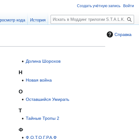
Создать учётную запись
Войти
П
росмотр кода
История
о
и
Справка
с
к
Долина Шорохов
Н
Новая война
О
Оставшийся Умирать
Т
Тайные Тропы 2
Ф
Ф.О.Т.О.Г.Р.А.Ф