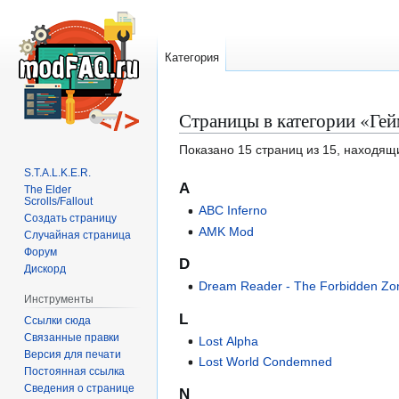
Категория
Страницы в категории «Ге
Перейти
Перейти
к
к
Показано 15 страниц из 15, находящ
навигации
поиску
S.T.A.L.K.E.R.
A
The Elder
Scrolls/Fallout
ABC Inferno
Создать страницу
AMK Mod
Случайная страница
Форум
D
Дискорд
Dream Reader - The Forbidden Zo
Инструменты
L
Ссылки сюда
Связанные правки
Lost Alpha
Версия для печати
Lost World Condemned
Постоянная ссылка
Сведения о странице
N