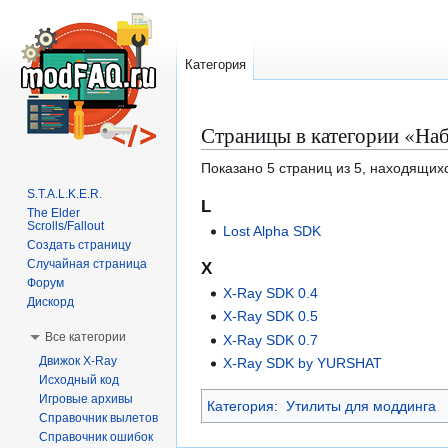
Категория
Страницы в категории «На
Перейти
Перейти
к
к
Показано 5 страниц из 5, находящихс
навигации
поиску
S.T.A.L.K.E.R.
L
The Elder
Scrolls/Fallout
Lost Alpha SDK
Создать страницу
Случайная страница
X
Форум
X-Ray SDK 0.4
Дискорд
X-Ray SDK 0.5
Все категории
X-Ray SDK 0.7
Движок X-Ray
X-Ray SDK by YURSHAT
Исходный код
Игровые архивы
Категория
:
Утилиты для моддинга
Справочник вылетов
Справочник ошибок