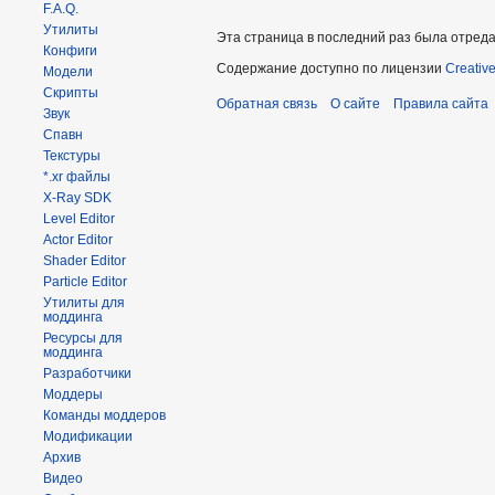
F.A.Q.
Утилиты
Эта страница в последний раз была отреда
Конфиги
Содержание доступно по лицензии
Creativ
Модели
Скрипты
Обратная связь
О сайте
Правила сайта
Звук
Спавн
Текстуры
*.xr файлы
X-Ray SDK
Level Editor
Actor Editor
Shader Editor
Particle Editor
Утилиты для
моддинга
Ресурсы для
моддинга
Разработчики
Моддеры
Команды моддеров
Модификации
Архив
Видео